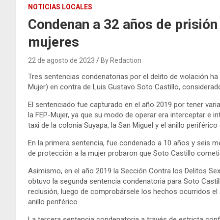
NOTICIAS LOCALES
Condenan a 32 años de prisión a
mujeres
22 de agosto de 2023
By Redaction
Tres sentencias condenatorias por el delito de violación ha 
Mujer) en contra de Luis Gustavo Soto Castillo, considerado 
El sentenciado fue capturado en el año 2019 por tener varia
la FEP-Mujer, ya que su modo de operar era interceptar e in
taxi de la colonia Suyapa, la San Miguel y el anillo periféric
En la primera sentencia, fue condenado a 10 años y seis mes
de protección a la mujer probaron que Soto Castillo cometió 
Asimismo, en el año 2019 la Sección Contra los Delitos Sex
obtuvo la segunda sentencia condenatoria para Soto Castil
reclusión, luego de comprobársele los hechos ocurridos el 
anillo periférico.
La tercera sentencia condenatoria a través de estricta con