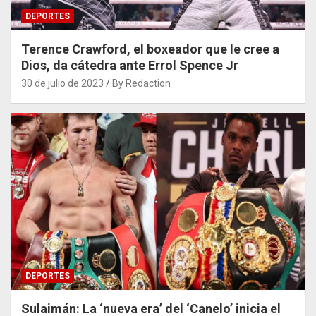
DEPORTES
Terence Crawford, el boxeador que le cree a
Dios, da cátedra ante Errol Spence Jr
30 de julio de 2023
By Redaction
DEPORTES
Sulaimán: La ‘nueva era’ del ‘Canelo’ inicia el