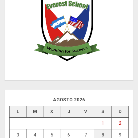
AGOSTO 2026
L
M
X
J
V
S
D
1
2
3
4
5
6
7
8
9