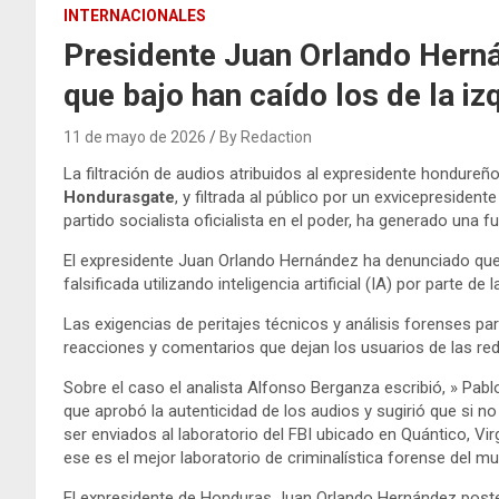
INTERNACIONALES
Presidente Juan Orlando Hernán
que bajo han caído los de la iz
11 de mayo de 2026
By Redaction
La filtración de audios atribuidos al expresidente hondur
Hondurasgate
, y filtrada al público por un exvicepresiden
partido socialista oficialista en el poder, ha generado una 
El expresidente Juan Orlando Hernández ha denunciado que
falsificada utilizando inteligencia artificial (IA) por parte de
Las exigencias de peritajes técnicos y análisis forenses par
reacciones y comentarios que dejan los usuarios de las red
Sobre el caso el analista Alfonso Berganza escribió, » Pabl
que aprobó la autenticidad de los audios y sugirió que si no
ser enviados al laboratorio del FBI ubicado en Quántico, Vir
ese es el mejor laboratorio de criminalística forense del m
El expresidente de Honduras Juan Orlando Hernández poste