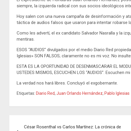
siempre, la izquierda radical con sus socios ideológicos i
Hoy salen con una nueva campaña de desinformación y ata
táctica de audios falsos que usaron para intentar robarse l
Como les advertí, el ex candidato Salvador Nasralla y la iz
mentiras.
ESOS “AUDIOS” divulgados por el medio Diario Red propieda
Iglesias» SON FALSOS; claramente no es mi voz. No insulten 
ESTA ES LA OPORTUNIDAD DE DESENMASCARAR EL MODU
USTEDES MISMOS, ESCUCHEN LOS “AUDIOS”. Escuchen mi voz
La verdad nos hará libres. Concluyó el exgobernante.
Etiquetas:
Diario Red
,
Juan Orlando Hernández
,
Pablo Iglesias
Navegación
César Rosenthal vs Carlos Martínez: La crónica de