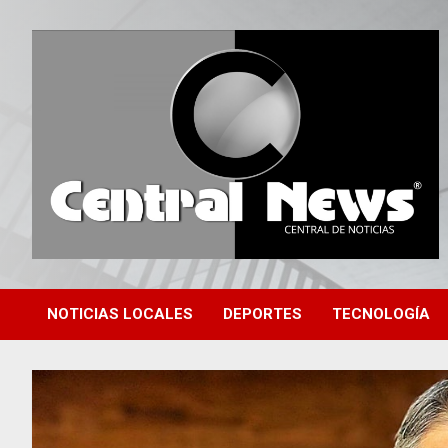
Saltar
al
contenido
Central de Noticias
Central News HN
NOTICIAS LOCALES
DEPORTES
TECNOLOGÍA