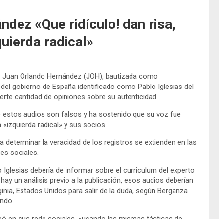
dez «Que ridículo! dan risa,
quierda radical»
eño Juan Orlando Hernández (JOH), bautizada como
te del gobierno de España identificado como Pablo Iglesias del
fuerte cantidad de opiniones sobre su autenticidad.
 estos audios son falsos y ha sostenido que su voz fue
 la «izquierda radical» y sus socios.
a determinar la veracidad de los registros se extienden en las
es sociales.
o Iglesias debería de informar sobre el curriculum del experto
 hay un análisis previo a la publicación, esos audios deberían
ginia, Estados Unidos para salir de la duda, según Berganza
undo.
ó en sus rede sociales, «usando las mismas tácticas de