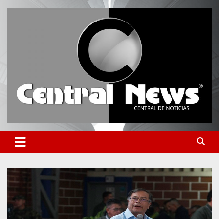
Saltar
al
contenido
Central de Noticias
Central News HN