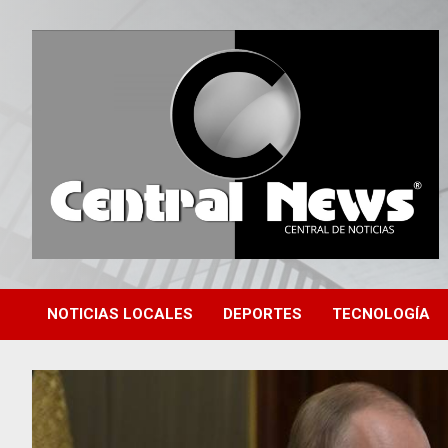
Saltar
al
contenido
Central de Noticias
Central News HN
NOTICIAS LOCALES
DEPORTES
TECNOLOGÍA