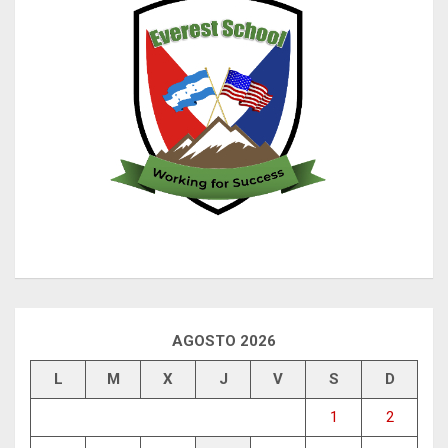
AGOSTO 2026
L
M
X
J
V
S
D
1
2