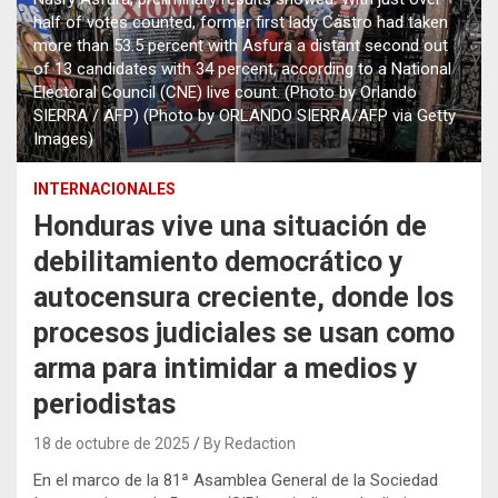
half of votes counted, former first lady Castro had taken
more than 53.5 percent with Asfura a distant second out
of 13 candidates with 34 percent, according to a National
Electoral Council (CNE) live count. (Photo by Orlando
SIERRA / AFP) (Photo by ORLANDO SIERRA/AFP via Getty
Images)
INTERNACIONALES
Honduras vive una situación de
debilitamiento democrático y
autocensura creciente, donde los
procesos judiciales se usan como
arma para intimidar a medios y
periodistas
18 de octubre de 2025
By Redaction
En el marco de la 81ª Asamblea General de la Sociedad