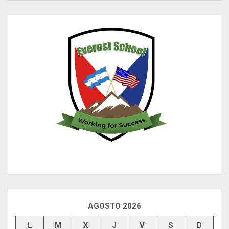
AGOSTO 2026
L
M
X
J
V
S
D