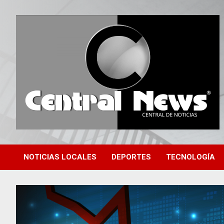
Saltar
al
contenido
Central de Noticias
Central News HN
NOTICIAS LOCALES
DEPORTES
TECNOLOGÍA