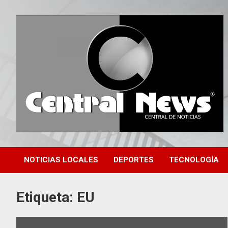
Saltar
al
contenido
Central de Noticias
Central News HN
NOTICIAS LOCALES
DEPORTES
TECNOLOGÍA
Etiqueta:
EU