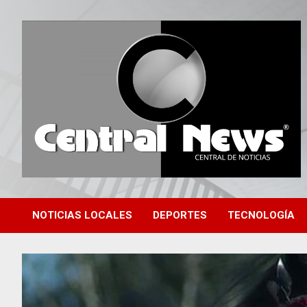
Saltar
al
contenido
Central de Noticias
Central News HN
NOTICIAS LOCALES
DEPORTES
TECNOLOGÍA