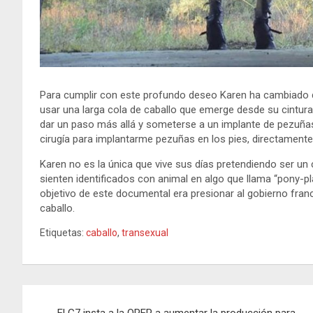
Para cumplir con este profundo deseo Karen ha cambiado di
usar una larga cola de caballo que emerge desde su cintu
dar un paso más allá y someterse a un implante de pezuñas
cirugía para implantarme pezuñas en los pies, directamente
Karen no es la única que vive sus días pretendiendo ser un
sienten identificados con animal en algo que llama “pony-
objetivo de este documental era presionar al gobierno fran
caballo.
Etiquetas:
caballo
,
transexual
Navegación
El G7 insta a la OPEP a aumentar la producción para