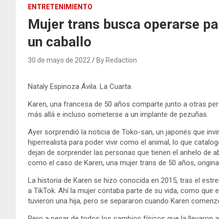
ENTRETENIMIENTO
Mujer trans busca operarse pa
un caballo
30 de mayo de 2022
By Redaction
Nataly Espinoza Ávila. La Cuarta.
Karen, una francesa de 50 años comparte junto a otras per
más allá e incluso someterse a un implante de pezuñas.
Ayer sorprendió la noticia de Toko-san, un japonés que invir
hiperrealista para poder vivir como el animal, lo que catal
dejan de sorprender las personas que tienen el anhelo de 
como el caso de Karen, una mujer trans de 50 años, origina
La historia de Karen se hizo conocida en 2015, tras el est
a TikTok. Ahí la mujer contaba parte de su vida, como que
tuvieron una hija, pero se separaron cuando Karen comenzó 
Pero a pesar de todos los cambios físicos que la llevaron 