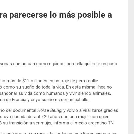
ra parecerse lo más posible a
sonas que actúan como equinos, pero ella quiere ir un paso
tió más de $12 millones en un traje de perro collie
ogó como su sueño de toda la vida. En esta misma línea no
abandonar su vida como humanos y vivir siendo animales,
ria de Francia y cuyo sueño es ser un caballo.
reno del documental
Horse Being
, y volvió a viralizarse gracias
 estuvo casada durante 20 años con una mujer con quien
su transición a ser mujer, informa el medio argentino TN.
a transformarse en mujer, la verdad es que Karen siempre se