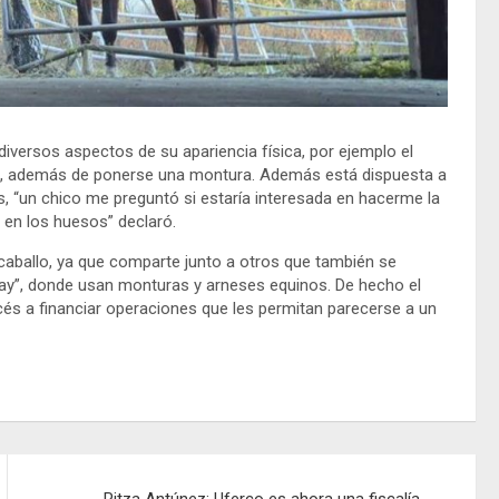
versos aspectos de su apariencia física, por ejemplo el
ra, además de ponerse una montura. Además está dispuesta a
, “un chico me preguntó si estaría interesada en hacerme la
 en los huesos” declaró.
 caballo, ya que comparte junto a otros que también se
play”, donde usan monturas y arneses equinos. De hecho el
cés a financiar operaciones que les permitan parecerse a un
Ritza Antúnez: Uferco es ahora una fiscalía