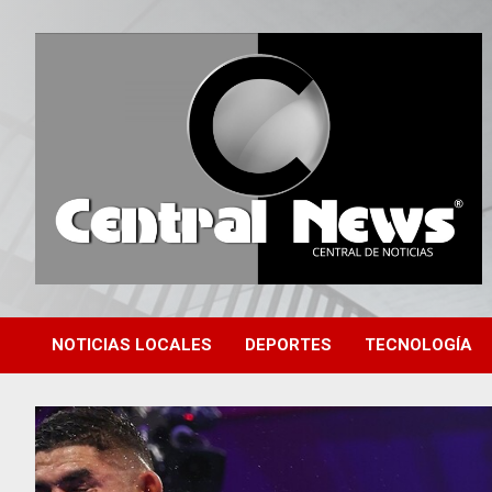
Saltar
al
contenido
Central de Noticias
Central News HN
NOTICIAS LOCALES
DEPORTES
TECNOLOGÍA