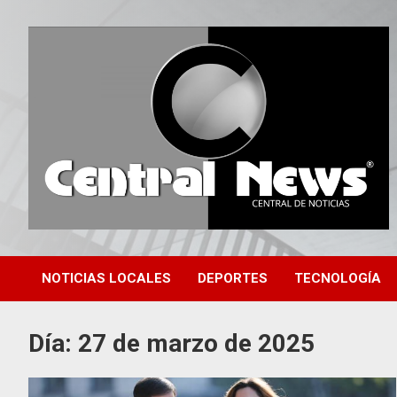
Saltar
al
contenido
Central de Noticias
Central News HN
NOTICIAS LOCALES
DEPORTES
TECNOLOGÍA
Día:
27 de marzo de 2025