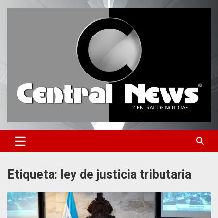
Saltar
al
contenido
Central de Noticias
Central News HN
Etiqueta:
ley de justicia tributaria