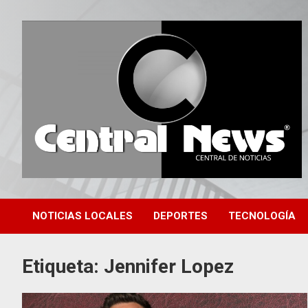
Saltar
al
contenido
Central de Noticias
Central News HN
NOTICIAS LOCALES
DEPORTES
TECNOLOGÍA
Etiqueta:
Jennifer Lopez