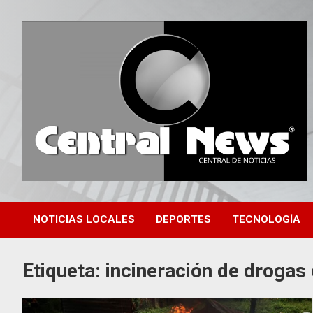
Saltar
al
contenido
Central de Noticias
Central News HN
NOTICIAS LOCALES
DEPORTES
TECNOLOGÍA
Etiqueta:
incineración de drogas 